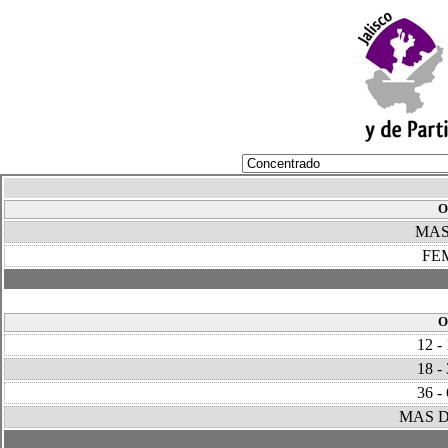
O
MAS
FE
O
12 -
18 -
36 -
MAS D